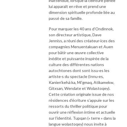
inattendue, lorsque la ceinture perlée
lui apparaît en rêve et prend une
dimension spirituelle profonde liée au
passé de sa famille.
Pour marquer les 40 ans d’Ondinnok,
son directeur artistique, Dave
Jenniss, a réuni des créateur·ices des
compagnies Menuentakuan et Auen
pour bâtir une œuvre collective
inédite et puissante inspirée de la
culture des différentes nations
autochtones dont sont issu·es les
artiste·s du spectacle (Innu·es,
Kanien’kehá:ka, Mi’gmaq, Atikamekw,
Gitxsan, Wendate et Wolastoqey).
Cette création originale issue de nos
résidences d’écriture s’appuie sur les
ressorts du thriller politique pour
ouvrir une réflexion intime et actuelle
sur l’identité. Tupqan (« terre » dans la
langue wolastoqey) nous invite à