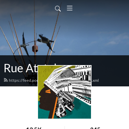
Rue Atateken
https://feed.podbean.com/RueAtateken/feed.xml