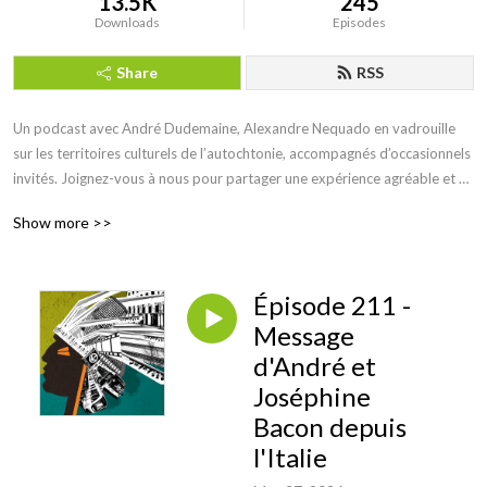
13.5K
245
Downloads
Episodes
Share
RSS
Un podcast avec André Dudemaine, Alexandre Nequado en vadrouille 
sur les territoires culturels de l’autochtonie, accompagnés d’occasionnels 
invités. Joignez-vous à nous pour partager une expérience agréable et 
joyeuse alors que la conversation roule sur les langues, le cinéma, la 
Show more >>
littérature, la cuisine, les arts et bien plus encore! Notre mission consiste 
à explorer ensemble l’étendue des pratiques culturelles des premiers 
peuples. Clavardage ouvert à tous vents, Terres en vues sur l’autoroute 
Épisode 211 -
des cultures autochtones.

En direct tous les mercredis midi sur notre page Facebook.
Message
d'André et
Joséphine
Bacon depuis
l'Italie